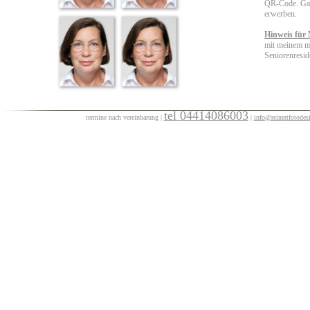
QR-Code. Gara
erwerben.
Hinweis für
mit meinem mo
Seniorenresid
tel
04414086003
termine nach vereinbarun
g
|
|
info@
reine
rtfotodes