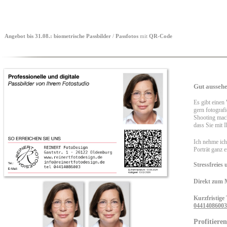
Angebot bis 31.08.:
biometrische
Passbilder
/
Passfotos
mit
QR-Code
Gut ausseh
Es gibt einen
gern fotograf
Shooting mach
dass Sie mit 
Ich nehme ich
Porträt ganz 
Stressfreies
Direkt zum 
Kurzfristige
04414086003
Profitiere