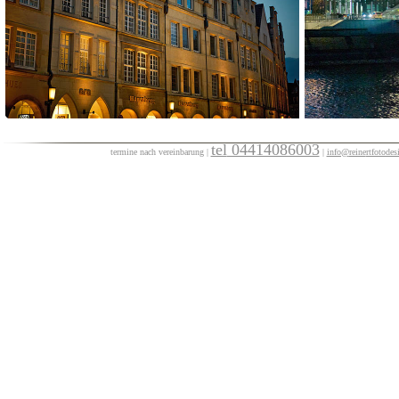
tel
04414086003
termine nach vereinbarun
g
|
|
info@
reine
rtfotodes