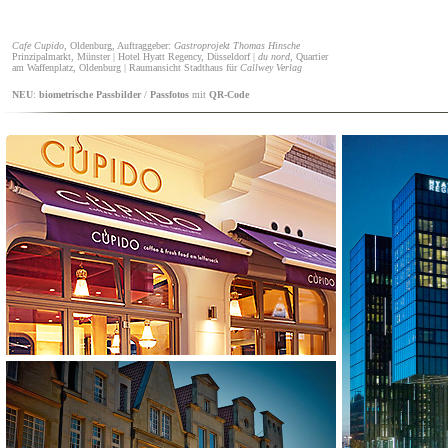
Cafe Cupido
, Oldenburg, Auftraggeber:
Gastroprojekt Thomas Hinsche
Prinzipalmarkt, Münster
| Hotel Hyatt Regency, Düsseldorf |
du nord
, Quartier
am Waffenplatz, Oldenburg | Raumansicht Stadthaus für
Callwey Verlag
NEU
:
biometrische
Passbilder
/
Passfotos
mit
QR-Code