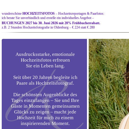
wunderschöne
HOCHZEITSFOTOS
– Hochzeitsreportagen & Paarfotos:
ich berate Sie unverbindlich und erstelle ein individuelles Angebot –
BUCHUNGEN 2027 bis 30. Juni 2026 mit 20% Frühbucherrabatt.
z.B. 2 Stunden Hochzeitsfotografie in Oldenburg – € 224 statt € 280
Ausdrucksstarke, emotionale
Hochzeitsfotos erfreuen
Sie ein Leben lang.
Seit über 20 Jahren begleite ich
Paare als Hochzeitsfotograf.
Die schönsten Augenblicke des
Tages einzufangen – Sie und Ihre
Gäste in Momenten gemeinsamen
Glücks
zu zeigen – macht jede
Hochzeit für mich zu einem
inspirierenden Moment.