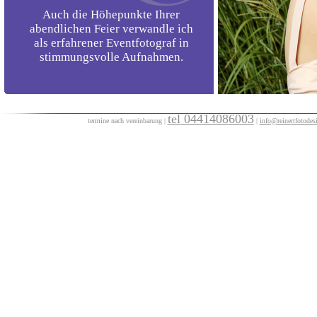
Auch die Höhepunkte Ihrer
abendlichen Feier verwandle ich
als erfahrener Eventfotograf in
stimmungsvolle Aufnahmen.
tel
04414086003
termine nach vereinbarun
g
|
|
info@
reine
rtfotodes